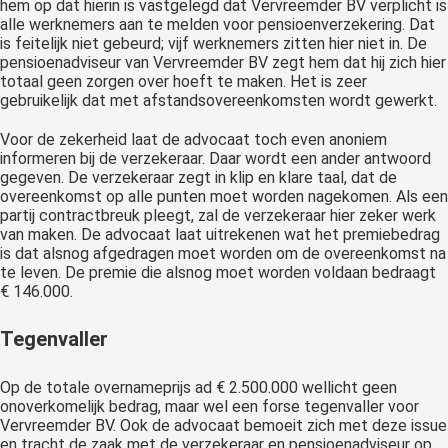
hem op dat hierin is vastgelegd dat Vervreemder BV verplicht is
alle werknemers aan te melden voor pensioenverzekering. Dat
is feitelijk niet gebeurd; vijf werknemers zitten hier niet in. De
pensioenadviseur van Vervreemder BV zegt hem dat hij zich hier
totaal geen zorgen over hoeft te maken. Het is zeer
gebruikelijk dat met afstandsovereenkomsten wordt gewerkt.
Voor de zekerheid laat de advocaat toch even anoniem
informeren bij de verzekeraar. Daar wordt een ander antwoord
gegeven. De verzekeraar zegt in klip en klare taal, dat de
overeenkomst op alle punten moet worden nagekomen. Als een
partij contractbreuk pleegt, zal de verzekeraar hier zeker werk
van maken. De advocaat laat uitrekenen wat het premiebedrag
is dat alsnog afgedragen moet worden om de overeenkomst na
te leven. De premie die alsnog moet worden voldaan bedraagt
€ 146.000.
Tegenvaller
Op de totale overnameprijs ad € 2.500.000 wellicht geen
onoverkomelijk bedrag, maar wel een forse tegenvaller voor
Vervreemder BV. Ook de advocaat bemoeit zich met deze issue
en tracht de zaak met de verzekeraar en pensioenadviseur op