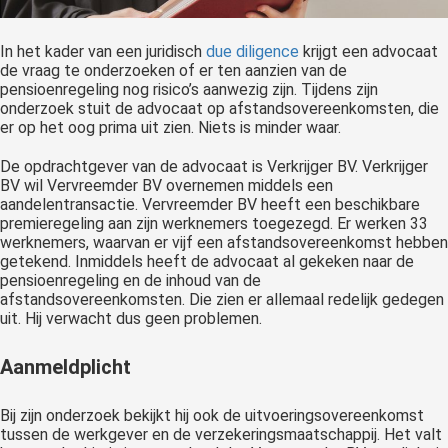
 op de
e. Hierdoor
In het kader van een juridisch
due diligence
krijgt een advocaat
 website-
de vraag te onderzoeken of er ten aanzien van de
pensioenregeling nog risico’s aanwezig zijn. Tijdens zijn
ren
onderzoek stuit de advocaat op afstandsovereenkomsten, die
nte
er op het oog prima uit zien. Niets is minder waar.
enties
gebaseerd
De opdrachtgever van de advocaat is Verkrijger BV. Verkrijger
BV wil Vervreemder BV overnemen middels een
 gedrag van
aandelentransactie. Vervreemder BV heeft een beschikbare
ezoeker.
premieregeling aan zijn werknemers toegezegd. Er werken 33
werknemers, waarvan er vijf een afstandsovereenkomst hebben
getekend. Inmiddels heeft de advocaat al gekeken naar de
uren
pensioenregeling en de inhoud van de
afstandsovereenkomsten. Die zien er allemaal redelijk gedegen
uit. Hij verwacht dus geen problemen.
Aanmeldplicht
Bij zijn onderzoek bekijkt hij ook de uitvoeringsovereenkomst
tussen de werkgever en de verzekeringsmaatschappij. Het valt