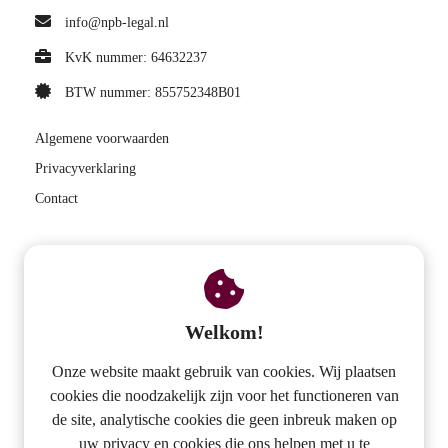
info@npb-legal.nl
KvK nummer: 64632237
BTW nummer: 855752348B01
Algemene voorwaarden
Privacyverklaring
Contact
Menu
Actuarieel rekenen
Welkom!
BPF-CAO Auditbureau
Pensioenadvies werkgever
Onze website maakt gebruik van cookies. Wij plaatsen
Analyse pensioenschade
cookies die noodzakelijk zijn voor het functioneren van
de site, analytische cookies die geen inbreuk maken op
Pensioenakkoord
uw privacy en cookies die ons helpen met u te