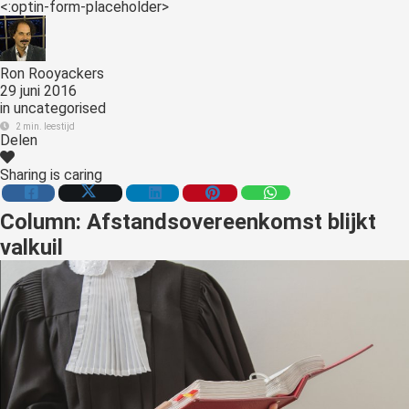
<:optin-form-placeholder>
s kan de
e niet
oneren.
Ron Rooyackers
ieken
29 juni 2016
in
uncategorised
ische
2 min. leestijd
Delen
s worden
kt om
Sharing is caring
em
tie te
Column: Afstandsovereenkomst blijkt
elen over
valkuil
drag van
zoeker op
site.
ing
ingcookies
 gebruikt
oekers te