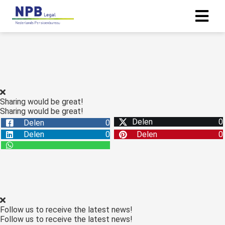
ngen
erklaring
Sharing would be great!
Sharing would be great!
oneel
Delen
0
Delen
0
onele
Delen
0
Delen
0
s zijn
kelijk om
bsite te
ken. Ze
 gebruikt
asisfuncties
Follow us to receive the latest news!
der deze
Follow us to receive the latest news!