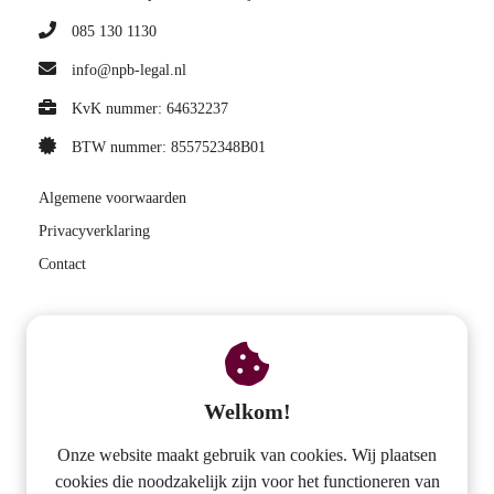
085 130 1130
info@npb-legal.nl
KvK nummer: 64632237
BTW nummer: 855752348B01
Algemene voorwaarden
Privacyverklaring
Contact
Menu
Actuarieel rekenen
Welkom!
BPF-CAO Auditbureau
Pensioenadvies werkgever
Onze website maakt gebruik van cookies. Wij plaatsen
Analyse pensioenschade
cookies die noodzakelijk zijn voor het functioneren van