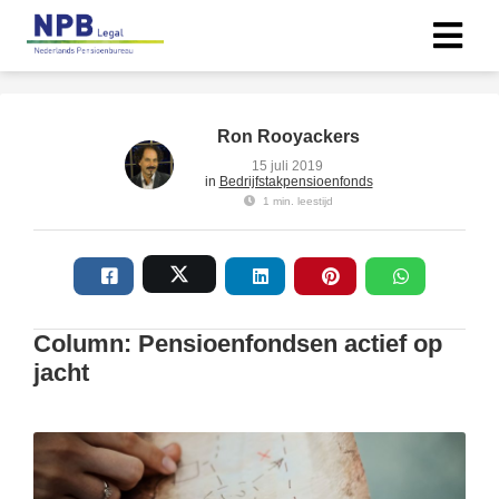
ngen
Ron Rooyackers
erklaring
15 juli 2019
in
Bedrijfstakpensioenfonds
1 min. leestijd
oneel
onele
s zijn
Column: Pensioenfondsen actief op
kelijk om
jacht
bsite te
ken. Ze
 gebruikt
asisfuncties
der deze