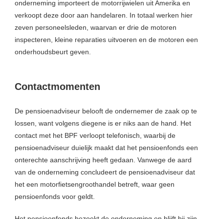
onderneming importeert de motorrijwielen uit Amerika en
 op de
verkoopt deze door aan handelaren. In totaal werken hier
e. Hierdoor
zeven personeelsleden, waarvan er drie de motoren
 website-
inspecteren, kleine reparaties uitvoeren en de motoren een
ren
onderhoudsbeurt geven.
nte
enties
gebaseerd
Contactmomenten
 gedrag van
ezoeker.
De pensioenadviseur belooft de ondernemer de zaak op te
lossen, want volgens diegene is er niks aan de hand. Het
uren
contact met het BPF verloopt telefonisch, waarbij de
pensioenadviseur duielijk maakt dat het pensioenfonds een
onterechte aanschrijving heeft gedaan. Vanwege de aard
van de onderneming concludeert de pensioenadviseur dat
het een motorfietsengroothandel betreft, waar geen
pensioenfonds voor geldt.
Het pensioenfonds bezoekt de onderneming en blijft bij zijn