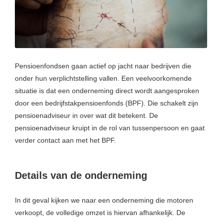
s kan de
e niet
oneren.
ieken
ische
Pensioenfondsen gaan actief op jacht naar bedrijven die
s worden
onder hun verplichtstelling vallen. Een veelvoorkomende
kt om
situatie is dat een onderneming direct wordt aangesproken
em
door een bedrijfstakpensioenfonds (BPF). Die schakelt zijn
tie te
pensioenadviseur in over wat dit betekent. De
elen over
pensioenadviseur kruipt in de rol van tussenpersoon en gaat
drag van
verder contact aan met het BPF.
zoeker op
site.
Details van de onderneming
ing
ingcookies
In dit geval kijken we naar een onderneming die motoren
 gebruikt
verkoopt, de volledige omzet is hiervan afhankelijk. De
oekers te